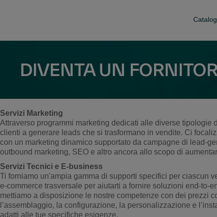
Catalog
Servizi Marketing
Attraverso programmi marketing dedicati alle diverse tipologie d
clienti a generare leads che si trasformano in vendite. Ci focal
con un marketing dinamico supportato da campagne di lead-gen
outbound marketing, SEO e altro ancora allo scopo di aumentare l
Servizi Tecnici e E-business
Ti forniamo un'ampia gamma di supporti specifici per ciascun v
e-commerce trasversale per aiutarti a fornire soluzioni end-to-end 
mettiamo a disposizione le nostre competenze con dei prezzi co
l’assemblaggio, la configurazione, la personalizzazione e l’insta
adatti alle tue specifiche esigenze.