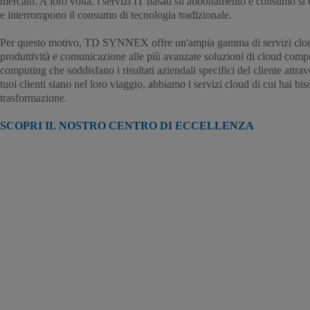
mercato. A loro volta, i servizi IT basati su abbonamento e consumo si
e interrompono il consumo di tecnologia tradizionale.
Per questo motivo, TD SYNNEX offre un'ampia gamma di servizi clou
produttività e comunicazione alle più avanzate soluzioni di cloud comp
computing che soddisfano i risultati aziendali specifici del cliente attra
tuoi clienti siano nel loro viaggio, abbiamo i servizi cloud di cui hai bi
trasformazione.
SCOPRI IL NOSTRO CENTRO DI ECCELLENZA